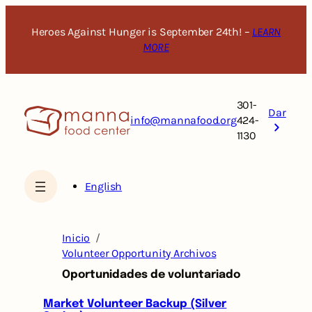
Saltar
al
Heroes Against Hunger is September 24th! –
LEARN
contenido
MORE
301-
Dar
info@mannafood.org
424-
1130
English
Inicio
Volunteer Opportunity Archivos
Oportunidades de voluntariado
Market Volunteer Backup (Silver