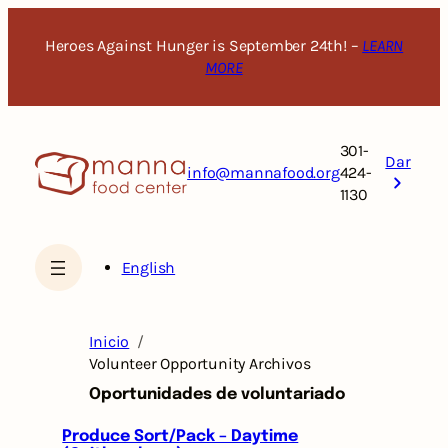
Saltar
al
Heroes Against Hunger is September 24th! –
LEARN
contenido
MORE
301-
Dar
info@mannafood.org
424-
1130
English
Inicio
Volunteer Opportunity Archivos
Oportunidades de voluntariado
Produce Sort/Pack – Daytime