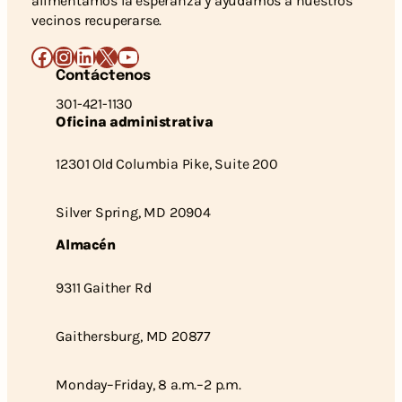
alimentamos la esperanza y ayudamos a nuestros
vecinos recuperarse.
Facebook
Instagram
LinkedIn
X
YouTube
Contáctenos
301-421-1130
Oficina administrativa
12301 Old Columbia Pike, Suite 200
Silver Spring, MD 20904
Almacén
9311 Gaither Rd
Gaithersburg, MD 20877
Monday–Friday, 8 a.m.–2 p.m.