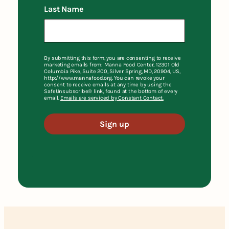
Last Name
By submitting this form, you are consenting to receive
marketing emails from: Manna Food Center, 12301 Old
Columbia Pike, Suite 200, Silver Spring, MD, 20904, US,
http://www.mannafood.org. You can revoke your
consent to receive emails at any time by using the
SafeUnsubscribe® link, found at the bottom of every
email.
Emails are serviced by Constant Contact.
Sign up