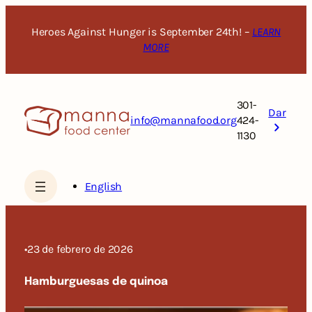
Saltar
al
Heroes Against Hunger is September 24th! –
LEARN
contenido
MORE
301-
Dar
info@mannafood.org
424-
1130
English
•
23 de febrero de 2026
Hamburguesas de quinoa