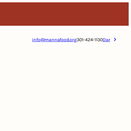
info@mannafood.org
301-424-1130
Dar