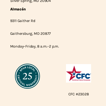
Silver Spring, MD 20904
Almacén
9311 Gaither Rd
Gaithersburg, MD 20877
Monday–Friday, 8 a.m.–2 p.m.
CFC #23028