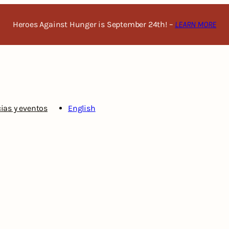
Heroes Against Hunger is September 24th! –
LEARN MORE
ias y eventos
English