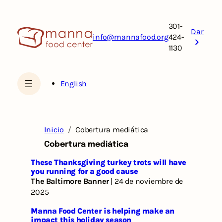
Saltar
al
301-
contenido
Dar
info@mannafood.org
424-
1130
English
Inicio
Cobertura mediática
Cobertura mediática
These Thanksgiving turkey trots will have
you running for a good cause
The Baltimore Banner
| 24 de noviembre de
2025
Manna Food Center is helping make an
impact this holiday season